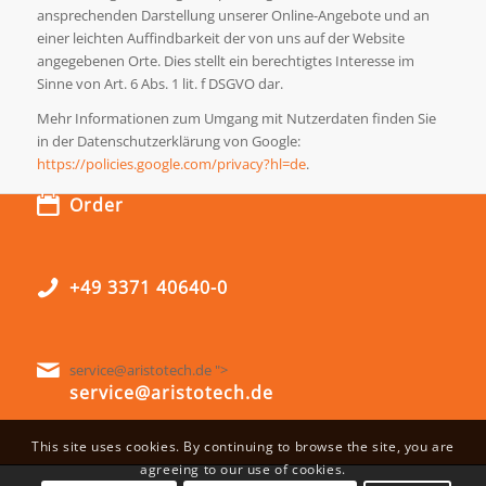
ansprechenden Darstellung unserer Online-Angebote und an
einer leichten Auffindbarkeit der von uns auf der Website
angegebenen Orte. Dies stellt ein berechtigtes Interesse im
Sinne von Art. 6 Abs. 1 lit. f DSGVO dar.
Mehr Informationen zum Umgang mit Nutzerdaten finden Sie
in der Datenschutzerklärung von Google:
https://policies.google.com/privacy?hl=de
.
Order
+49 3371 40640-0
service@aristotech.de ">
service@aristotech.de
This site uses cookies. By continuing to browse the site, you are
agreeing to our use of cookies.